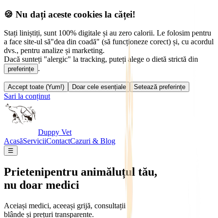
🍪 Nu dați aceste cookies la căței!
Stați liniștiți, sunt 100% digitale și au zero calorii. Le folosim pentru
a face site-ul să
"dea din coadă" (să funcționeze corect) și, cu acordul
dvs., pentru analize și marketing.
Dacă sunteți "alergic" la tracking, puteți alege o dietă strictă din
.
preferințe
Accept toate (Yum!)
Doar cele esențiale
Setează preferințe
Sari la conținut
Duppy Vet
Acasă
Servicii
Contact
Cazuri & Blog
☰
Prieteni
pentru animăluțul tău,
nu doar medici
Aceiași medici, aceeași grijă, consultații
blânde și prețuri transparente.