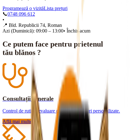
Programează o vizită
Lista prețuri
📞
0748 096 612
•
📍
Bld. Republicii 74, Roman
Azi (Duminică): 09:00 – 13:00
•
Închis acum
Ce putem face pentru prietenul
tău blănos ?
Consultații generale
Control de rutină, evaluare completă și sfaturi personalizate.
Află mai multe