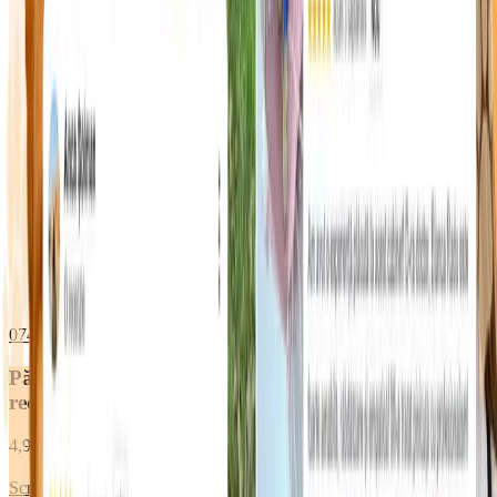
0748 096 612
WhatsApp
Părinții de animăluțe ne
recomandă
4,9 ★
din 2000+ pacienți îngrijiți
Scrie o recenzie