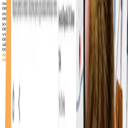
marți
08–18
miercuri
08–18
joi
08–18
vineri
08–18
sâmbătă
09–13
duminică
● Închis acum
09–13