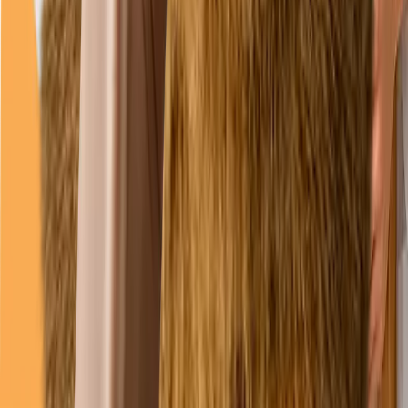
joi
08–18
vineri
08–18
sâmbătă
09–13
duminică
09–13
(Închis acum)
Linkuri
Servicii
Întrebări frecvente
Programări
Cazuri
Legal
Politica de confidențialitate
Politica cookies
Termeni și condiții
Date companie / Impressum
Declarație de accesibilitate
Preferințe cookie
©
2026
Duppy Vet. Toate drepturile rezervate.