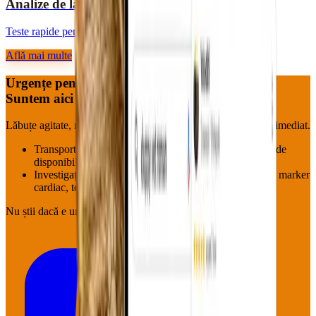
Analize de laborator
Teste rapide pentru diagnostic corect.
Află mai multe
Urgențe pentru blănoși?
Suntem aici — acum.
Lăbuțe agitate, mustăți speriate, aripioare neliniștite : pornim imediat.
Transport la cabinet (Roman & împrejurimi, în funcție de
disponibilitate)
Investigații pe loc: hemoleucogramă, biochimie, EKG, marker
cardiac, tensiune
Nu știi dacă e urgență?
Sună oricum.