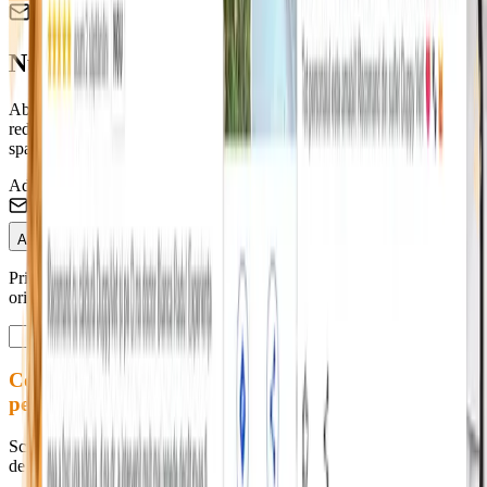
Newsletter Duppy Vet
Nu rata ofertele pentru blănosul tău! 🐶
Abonează-te și fii primul care află despre campaniile de sterilizare,
reducerile la vaccinare și sfaturile medicilor noștri. Promitem zero
spam.
Adresa de Email
Abonează-te
Prin abonare accepți Termenii și Condițiile. Te poți dezabona
oricând.
Contactează-ne
pentru programări
Scrie-ne pentru programări, informații sau orice altă întrebare legată
de serviciile noastre. Răspundem rapid în timpul programului.