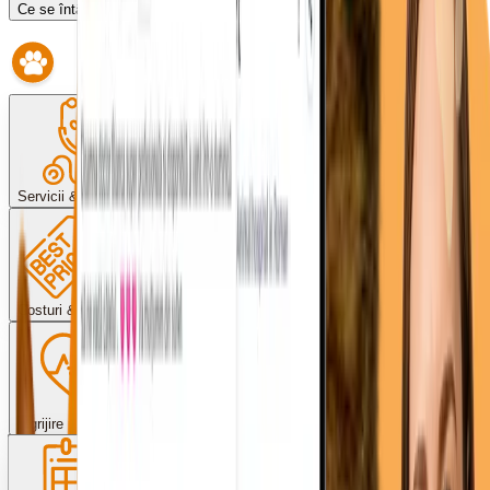
Ce se întâmplă dacă întârzii?
Servicii & proceduri
Costuri & plată
Îngrijire post-operator