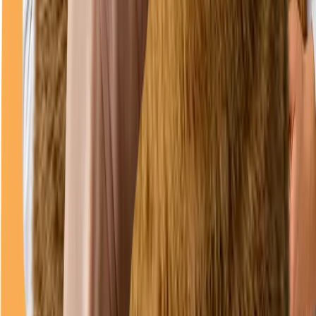
Direcții
Program
luni
08–18
marți
08–18
miercuri
08–18