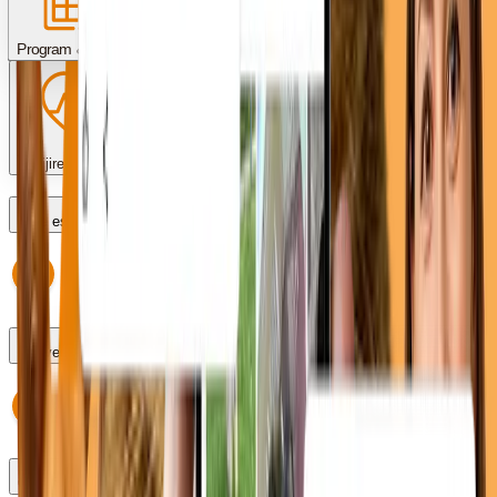
Servicii & proceduri
Costuri & plată
Program & programări
Îngrijire post-operator
Care este programul?
Pot veni fără programare?
Cum fac o programare?