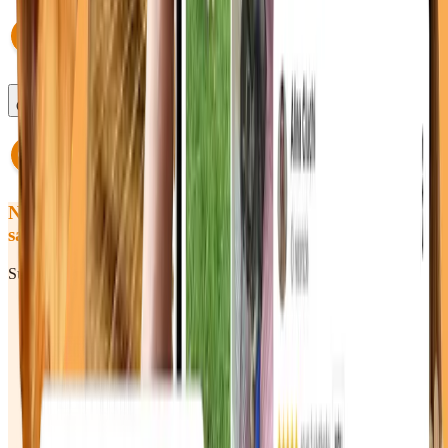
Ce se întâmplă dacă întârzii?
Nu ai găsit răspunsul pe care îl căutai
sau încă ai întrebări? Hai să vorbim!
Sună-ne sau scrie-ne — răspundem rapid în timpul programului.