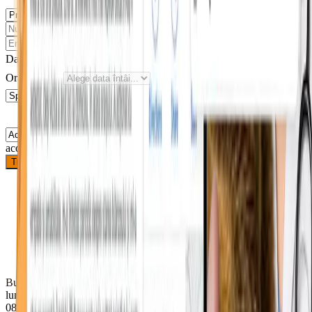
Data dorită
Ora preferată
Sunt de
acord cu prelucrarea datelor
Trimite solicitarea
Bulevardul Republicii 74, Roman 617246
luni
08–18