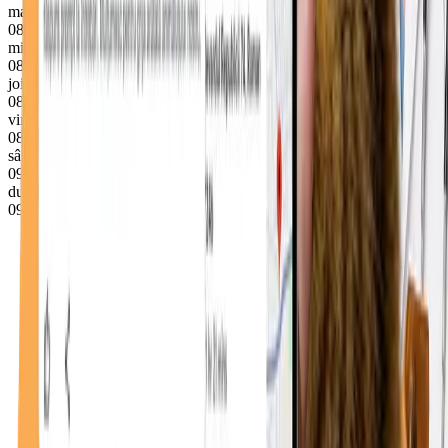
marți
08–18
miercuri
08–18
joi
08–18
vineri
08–18
sâmbătă
09–13
duminică
09–13