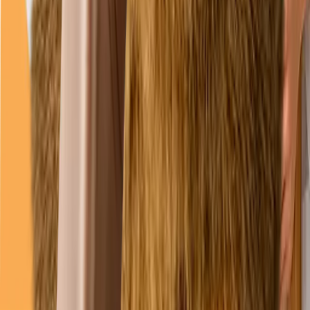
joi
08–18
vineri
08–18
sâmbătă
09–13
duminică
09–13
Linkuri
Servicii
Întrebări frecvente
Programări
Cazuri
Legal
Politica de confidențialitate
Politica cookies
Termeni și condiții
Date companie / Impressum
Declarație de accesibilitate
Preferințe cookie
©
2026
Duppy Vet. Toate drepturile rezervate.