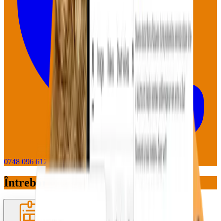
0748 096 612
WhatsApp
Întrebări pe care le primim des