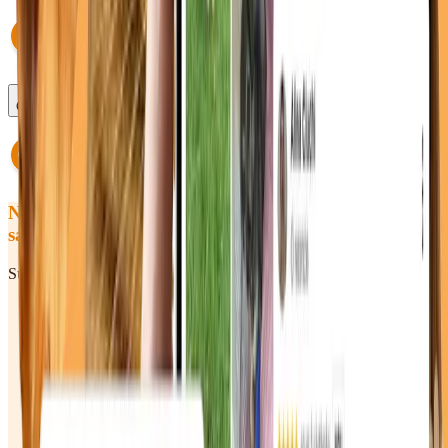
Ce se întâmplă dacă întârzii?
Nu ai găsit răspunsul pe care îl căutai
sau încă ai întrebări? Hai să vorbim!
Sună-ne sau scrie-ne — răspundem rapid în timpul programului.