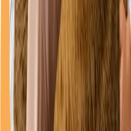
Direcții
Program
luni
08–18
(Deschis acum)
marți
08–18
miercuri
08–18