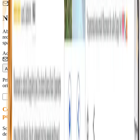
Newsletter Duppy Vet
Nu rata ofertele pentru blănosul tău! 🐶
Abonează-te și fii primul care află despre campaniile de sterilizare,
reducerile la vaccinare și sfaturile medicilor noștri. Promitem zero
spam.
Adresa de Email
Abonează-te
Prin abonare accepți Termenii și Condițiile. Te poți dezabona
oricând.
Contactează-ne
pentru programări
Scrie-ne pentru programări, informații sau orice altă întrebare legată
de serviciile noastre. Răspundem rapid în timpul programului.