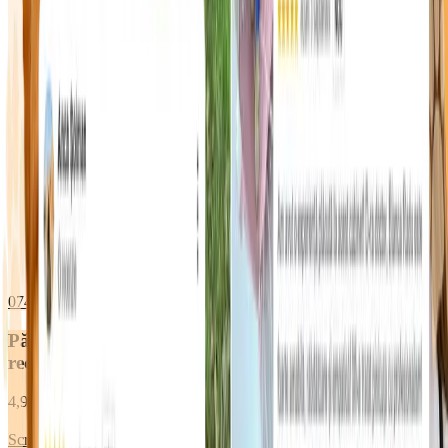
0748 096 612
WhatsApp
Părinții de animăluțe ne
recomandă
4,9 ★
din 2000+ pacienți îngrijiți
Scrie o recenzie