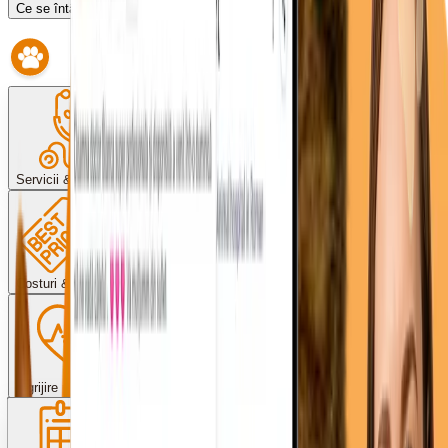
Ce se întâmplă dacă întârzii?
Servicii & proceduri
Costuri & plată
Îngrijire post-operator