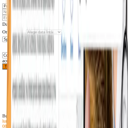
Data dorită
Ora preferată
Sunt de
acord cu prelucrarea datelor
Trimite solicitarea
Bulevardul Republicii 74, Roman 617246
luni
● Deschis acum
08–18