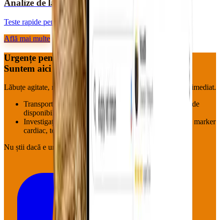
Analize de laborator
Teste rapide pentru diagnostic corect.
Află mai multe
Urgențe pentru blănoși?
Suntem aici — acum.
Lăbuțe agitate, mustăți speriate, aripioare neliniștite : pornim imediat.
Transport la cabinet (Roman & împrejurimi, în funcție de
disponibilitate)
Investigații pe loc: hemoleucogramă, biochimie, EKG, marker
cardiac, tensiune
Nu știi dacă e urgență?
Sună oricum.