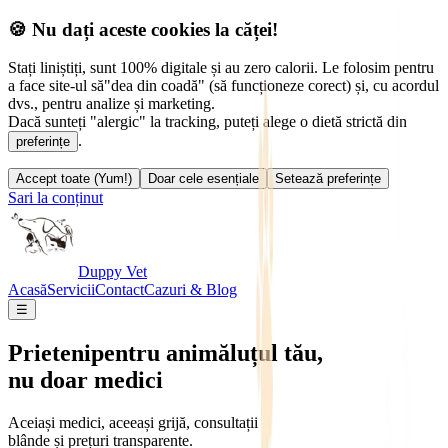
🍪 Nu dați aceste cookies la căței!
Stați liniștiți, sunt 100% digitale și au zero calorii. Le folosim pentru
a face site-ul să
"dea din coadă" (să funcționeze corect) și, cu acordul
dvs., pentru analize și marketing.
Dacă sunteți "alergic" la tracking, puteți alege o dietă strictă din
.
preferințe
Accept toate (Yum!)
Doar cele esențiale
Setează preferințe
Sari la conținut
Duppy Vet
Acasă
Servicii
Contact
Cazuri & Blog
☰
Prieteni
pentru animăluțul tău,
nu doar medici
Aceiași medici, aceeași grijă, consultații
blânde și prețuri transparente.