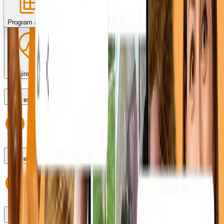
Servicii & proceduri
Costuri & plată
Program & programări
Îngrijire post-operator
Care este programul?
Pot veni fără programare?
Cum fac o programare?