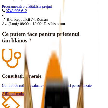
Programează o vizită
Lista prețuri
📞
0748 096 612
•
📍
Bld. Republicii 74, Roman
Azi (Luni): 08:00 – 18:00
•
Deschis acum
Ce putem face pentru prietenul
tău blănos ?
Consultații generale
Control de rutină, evaluare completă și sfaturi personalizate.
Află mai multe