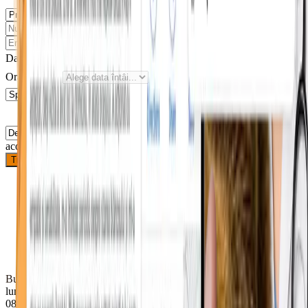
Data dorită
Ora preferată
Sunt de
acord cu prelucrarea datelor
Trimite solicitarea
Bulevardul Republicii 74, Roman 617246
luni
08–18