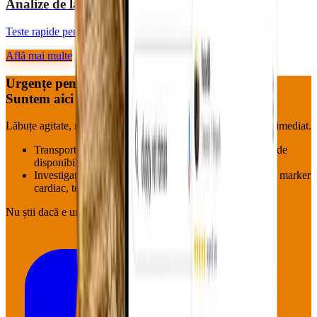
Analize de laborator
Teste rapide pentru diagnostic corect.
Află mai multe
Urgențe pentru blănoși?
Suntem aici — acum.
Lăbuțe agitate, mustăți speriate, aripioare neliniștite : pornim imediat.
Transport la cabinet (Roman & împrejurimi, în funcție de
disponibilitate)
Investigații pe loc: hemoleucogramă, biochimie, EKG, marker
cardiac, tensiune
Nu știi dacă e urgență?
Sună oricum.