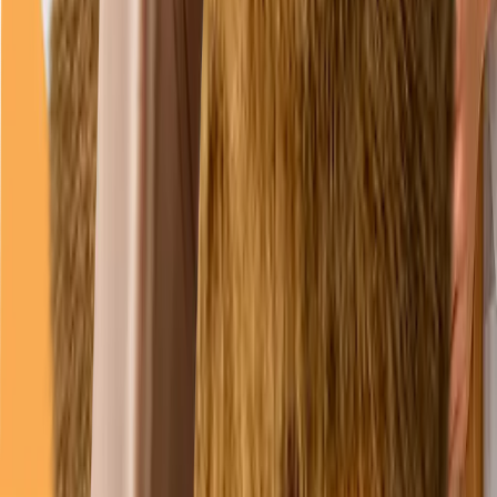
joi
08–18
vineri
08–18
sâmbătă
09–13
(Închis acum)
duminică
09–13
Linkuri
Servicii
Întrebări frecvente
Programări
Cazuri
Legal
Politica de confidențialitate
Politica cookies
Termeni și condiții
Date companie / Impressum
Declarație de accesibilitate
Preferințe cookie
©
2026
Duppy Vet. Toate drepturile rezervate.