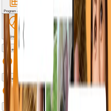
Servicii & proceduri
Costuri & plată
Program & programări
Îngrijire post-operator
Care este programul?
Pot veni fără programare?
Cum fac o programare?