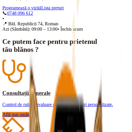
Programează o vizită
Lista prețuri
📞
0748 096 612
•
📍
Bld. Republicii 74, Roman
Azi (Sâmbătă): 09:00 – 13:00
•
Închis acum
Ce putem face pentru prietenul
tău blănos ?
Consultații generale
Control de rutină, evaluare completă și sfaturi personalizate.
Află mai multe