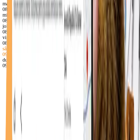
marți
08–18
miercuri
08–18
joi
08–18
vineri
08–18
sâmbătă
● Închis acum
09–13
duminică
09–13