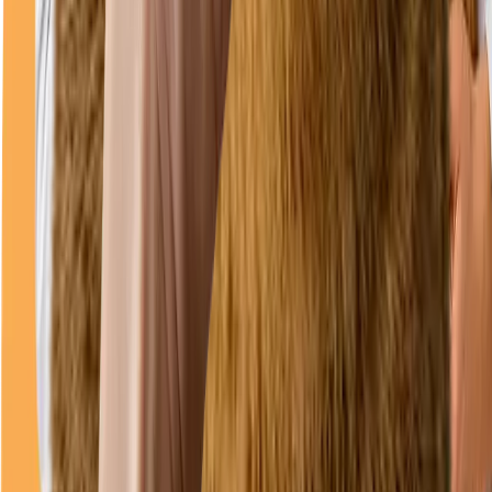
Direcții
Program
luni
08–18
marți
08–18
miercuri
08–18