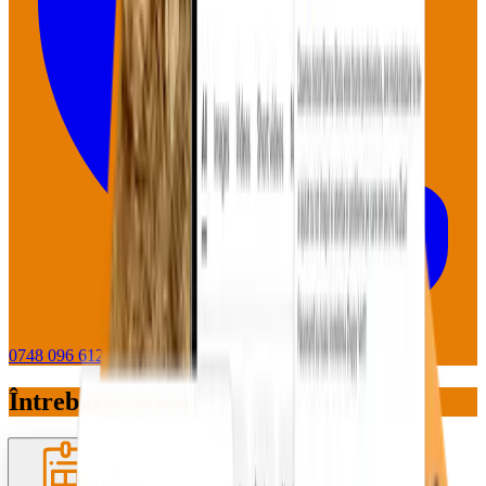
0748 096 612
WhatsApp
Întrebări pe care le primim des