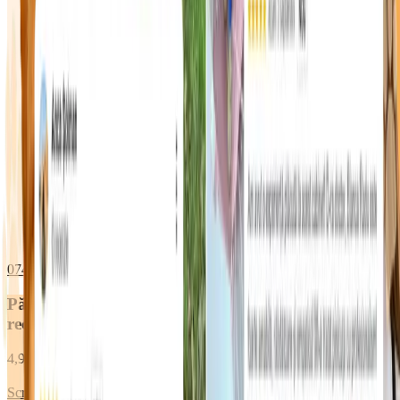
0748 096 612
WhatsApp
Părinții de animăluțe ne
recomandă
4,9 ★
din 2000+ pacienți îngrijiți
Scrie o recenzie