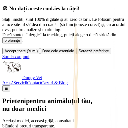
🍪 Nu dați aceste cookies la căței!
Stați liniștiți, sunt 100% digitale și au zero calorii. Le folosim pentru
a face site-ul să
"dea din coadă" (să funcționeze corect) și, cu acordul
dvs., pentru analize și marketing.
Dacă sunteți "alergic" la tracking, puteți alege o dietă strictă din
.
preferințe
Accept toate (Yum!)
Doar cele esențiale
Setează preferințe
Sari la conținut
Duppy Vet
Acasă
Servicii
Contact
Cazuri & Blog
☰
Prieteni
pentru animăluțul tău,
nu doar medici
Aceiași medici, aceeași grijă, consultații
blânde și prețuri transparente.