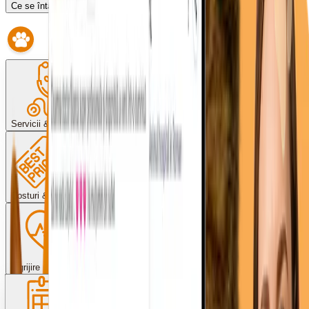
Ce se întâmplă dacă întârzii?
Servicii & proceduri
Costuri & plată
Îngrijire post-operator