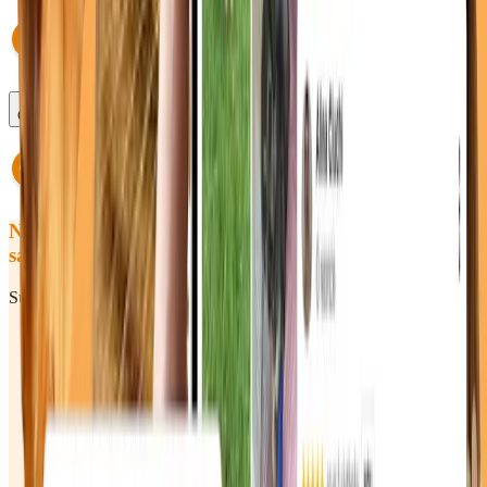
Ce se întâmplă dacă întârzii?
Nu ai găsit răspunsul pe care îl căutai
sau încă ai întrebări? Hai să vorbim!
Sună-ne sau scrie-ne — răspundem rapid în timpul programului.