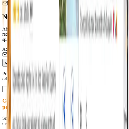
Newsletter Duppy Vet
Nu rata ofertele pentru blănosul tău! 🐶
Abonează-te și fii primul care află despre campaniile de sterilizare,
reducerile la vaccinare și sfaturile medicilor noștri. Promitem zero
spam.
Adresa de Email
Abonează-te
Prin abonare accepți Termenii și Condițiile. Te poți dezabona
oricând.
Contactează-ne
pentru programări
Scrie-ne pentru programări, informații sau orice altă întrebare legată
de serviciile noastre. Răspundem rapid în timpul programului.