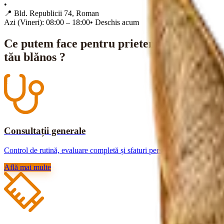
•
📍
Bld. Republicii 74, Roman
Azi (Vineri): 08:00 – 18:00
•
Deschis acum
Ce putem face pentru prietenul
tău blănos ?
Consultații generale
Control de rutină, evaluare completă și sfaturi personalizate.
Află mai multe