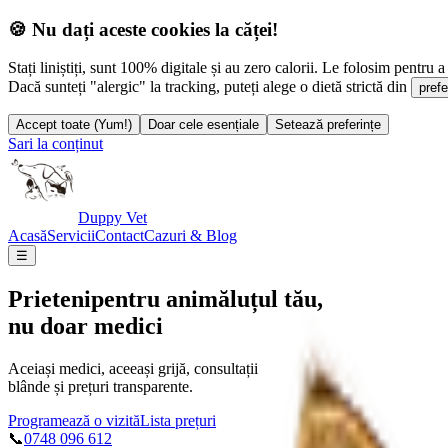
🍪 Nu dați aceste cookies la căței!
Stați liniștiți, sunt 100% digitale și au zero calorii. Le folosim pentru a 
Dacă sunteți "alergic" la tracking, puteți alege o dietă strictă din
prefe
Accept toate (Yum!)
Doar cele esențiale
Setează preferințe
Sari la conținut
Duppy Vet
Acasă
Servicii
Contact
Cazuri & Blog
☰
Prieteni
pentru animăluțul tău,
nu doar medici
Aceiași medici, aceeași grijă, consultații
blânde și prețuri transparente.
Programează o vizită
Lista prețuri
📞
0748 096 612