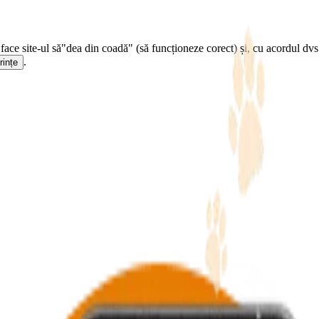
face site-ul să
"dea din coadă" (să funcționeze corect) și, cu acordul dvs.
.
rințe