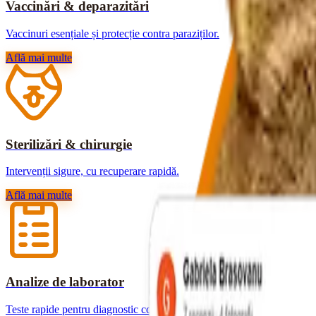
Vaccinări & deparazitări
Vaccinuri esențiale și protecție contra paraziților.
Află mai multe
Sterilizări & chirurgie
Intervenții sigure, cu recuperare rapidă.
Află mai multe
Analize de laborator
Teste rapide pentru diagnostic corect.