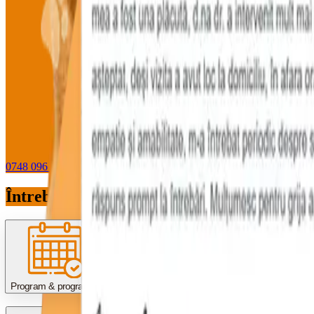
0748 096 612
WhatsApp
Întrebări pe care le primim des
Program & programări