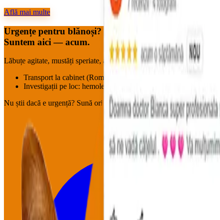
Află mai multe
Urgențe pentru blănoși?
Suntem aici — acum.
Lăbuțe agitate, mustăți speriate, aripioare neliniștite : pornim imediat.
Transport la cabinet (Roman & împrejurimi, în funcție de disponi
Investigații pe loc: hemoleucogramă, biochimie, EKG, marker c
Nu știi dacă e urgență?
Sună oricum.