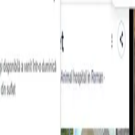
bilitate)
ardiac, tensiune