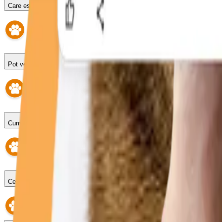
Care este programul?
Pot veni fără programare?
Cum fac o programare?
Ce se întâmplă dacă întârzii?