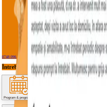
0748 096 612
WhatsApp
Întrebări pe care le primim des
Program & programări