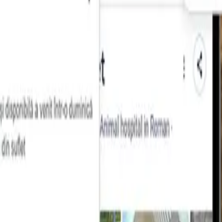
bilitate)
ardiac, tensiune