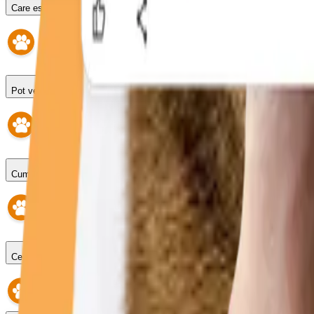
Care este programul?
Pot veni fără programare?
Cum fac o programare?
Ce se întâmplă dacă întârzii?