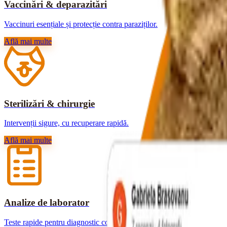
Vaccinări & deparazitări
Vaccinuri esențiale și protecție contra paraziților.
Află mai multe
Sterilizări & chirurgie
Intervenții sigure, cu recuperare rapidă.
Află mai multe
Analize de laborator
Teste rapide pentru diagnostic corect.