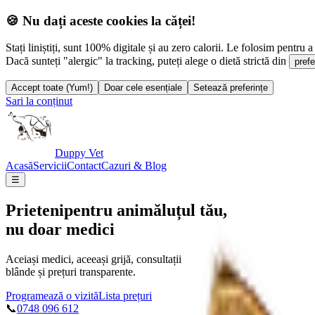
🍪 Nu dați aceste cookies la căței!
Stați liniștiți, sunt 100% digitale și au zero calorii. Le folosim pentru a 
Dacă sunteți "alergic" la tracking, puteți alege o dietă strictă din
prefe
Accept toate (Yum!)
Doar cele esențiale
Setează preferințe
Sari la conținut
Duppy Vet
Acasă
Servicii
Contact
Cazuri & Blog
☰
Prieteni
pentru animăluțul tău,
nu doar medici
Aceiași medici, aceeași grijă, consultații
blânde și prețuri transparente.
Programează o vizită
Lista prețuri
📞
0748 096 612