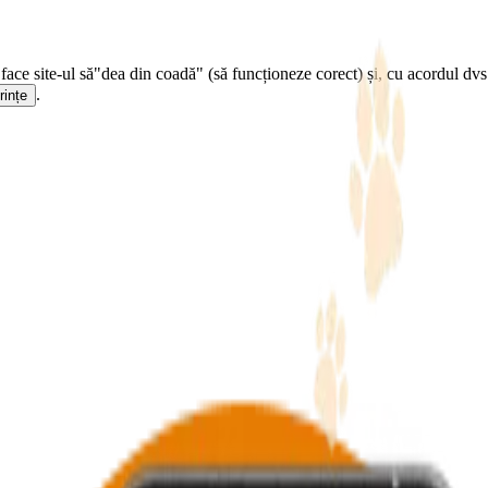
face site-ul să
"dea din coadă" (să funcționeze corect) și, cu acordul dvs.
.
rințe