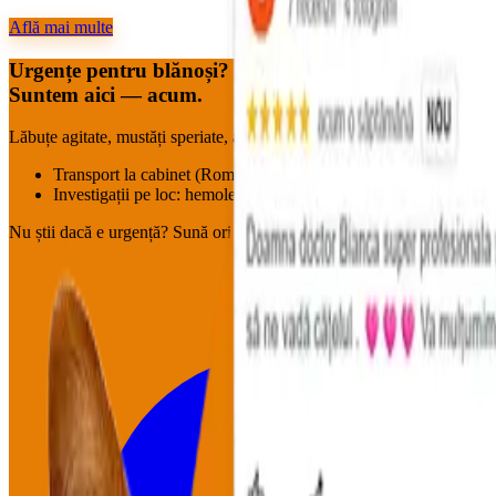
Află mai multe
Urgențe pentru blănoși?
Suntem aici — acum.
Lăbuțe agitate, mustăți speriate, aripioare neliniștite : pornim imediat.
Transport la cabinet (Roman & împrejurimi, în funcție de disponi
Investigații pe loc: hemoleucogramă, biochimie, EKG, marker c
Nu știi dacă e urgență?
Sună oricum.