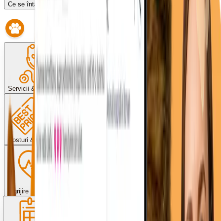
Ce se întâmplă dacă întârzii?
Servicii & proceduri
Costuri & plată
Îngrijire post-operator