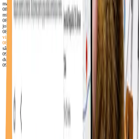
marți
08–18
miercuri
08–18
joi
08–18
vineri
● Închis acum
08–18
sâmbătă
09–13
duminică
09–13