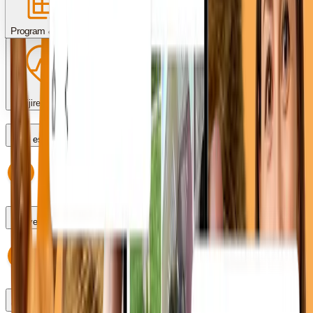
Servicii & proceduri
Costuri & plată
Program & programări
Îngrijire post-operator
Care este programul?
Pot veni fără programare?
Cum fac o programare?