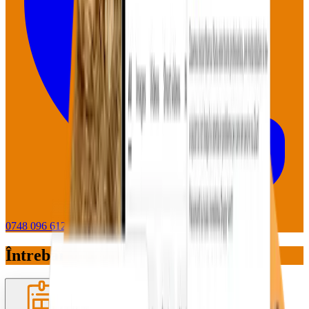
0748 096 612
WhatsApp
Întrebări pe care le primim des