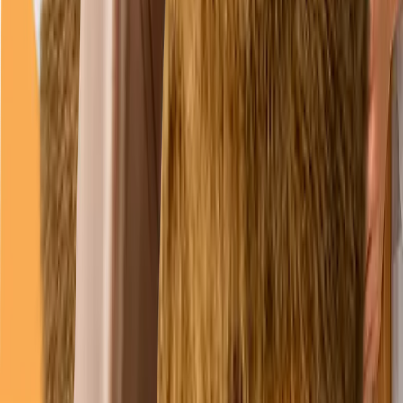
joi
08–18
vineri
08–18
(Închis acum)
sâmbătă
09–13
duminică
09–13
Linkuri
Servicii
Întrebări frecvente
Programări
Cazuri
Legal
Politica de confidențialitate
Politica cookies
Termeni și condiții
Date companie / Impressum
Declarație de accesibilitate
Preferințe cookie
©
2026
Duppy Vet. Toate drepturile rezervate.