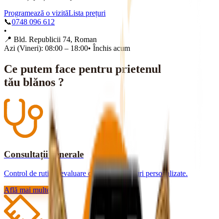
Programează o vizită
Lista prețuri
📞
0748 096 612
•
📍
Bld. Republicii 74, Roman
Azi (Vineri): 08:00 – 18:00
•
Închis acum
Ce putem face pentru prietenul
tău blănos ?
Consultații generale
Control de rutină, evaluare completă și sfaturi personalizate.
Află mai multe