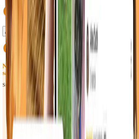
Ce se întâmplă dacă întârzii?
Nu ai găsit răspunsul pe care îl căutai
sau încă ai întrebări? Hai să vorbim!
Sună-ne sau scrie-ne — răspundem rapid în timpul programului.