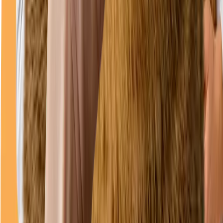
Direcții
Program
luni
08–18
marți
08–18
miercuri
08–18