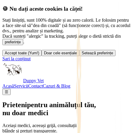
🍪 Nu dați aceste cookies la căței!
Stați liniștiți, sunt 100% digitale și au zero calorii. Le folosim pentru
a face site-ul să
"dea din coadă" (să funcționeze corect) și, cu acordul
dvs., pentru analize și marketing.
Dacă sunteți "alergic" la tracking, puteți alege o dietă strictă din
.
preferințe
Accept toate (Yum!)
Doar cele esențiale
Setează preferințe
Sari la conținut
Duppy Vet
Acasă
Servicii
Contact
Cazuri & Blog
☰
Prieteni
pentru animăluțul tău,
nu doar medici
Aceiași medici, aceeași grijă, consultații
blânde și prețuri transparente.