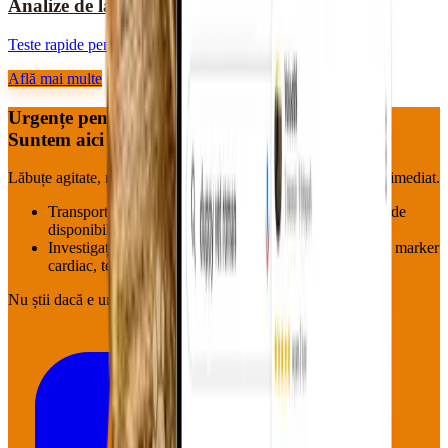
Analize de laborator
Teste rapide pentru diagnostic corect.
Află mai multe
Urgențe pentru blănoși?
Suntem aici — acum.
Lăbuțe agitate, mustăți speriate, aripioare neliniștite : pornim imediat.
Transport la cabinet (Roman & împrejurimi, în funcție de
disponibilitate)
Investigații pe loc: hemoleucogramă, biochimie, EKG, marker
cardiac, tensiune
Nu știi dacă e urgență?
Sună oricum.