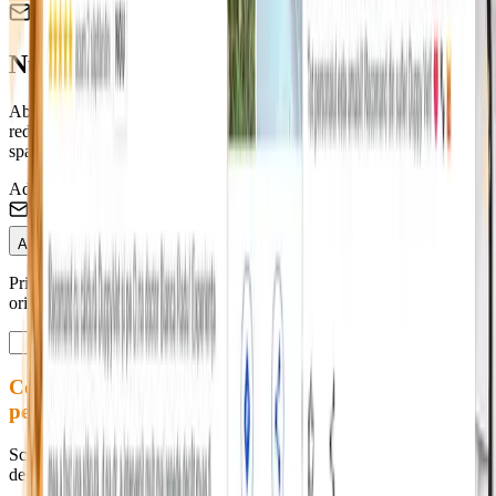
Newsletter Duppy Vet
Nu rata ofertele pentru blănosul tău! 🐶
Abonează-te și fii primul care află despre campaniile de sterilizare,
reducerile la vaccinare și sfaturile medicilor noștri. Promitem zero
spam.
Adresa de Email
Abonează-te
Prin abonare accepți Termenii și Condițiile. Te poți dezabona
oricând.
Contactează-ne
pentru programări
Scrie-ne pentru programări, informații sau orice altă întrebare legată
de serviciile noastre. Răspundem rapid în timpul programului.