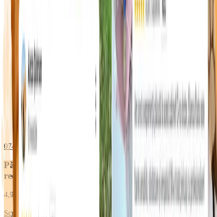
0748 096 612
WhatsApp
Părinții de animăluțe ne
recomandă
4,9 ★
din 2000+ pacienți îngrijiți
Scrie o recenzie