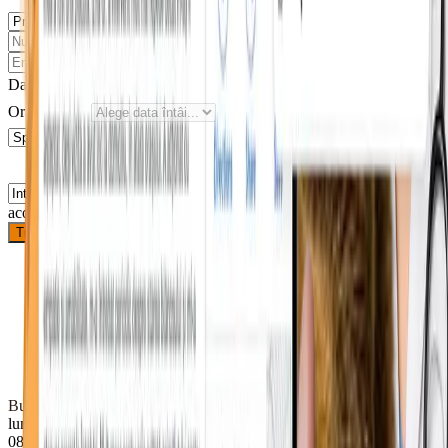
Data dorită
Ora preferată
Sunt de
acord cu prelucrarea datelor
Trimite solicitarea
Bulevardul Republicii 74, Roman 617246
luni
08–18