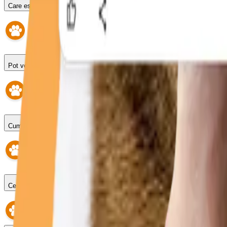
Care este programul?
Pot veni fără programare?
Cum fac o programare?
Ce se întâmplă dacă întârzii?