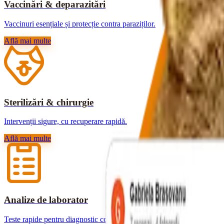
Vaccinări & deparazitări
Vaccinuri esențiale și protecție contra paraziților.
Află mai multe
Sterilizări & chirurgie
Intervenții sigure, cu recuperare rapidă.
Află mai multe
Analize de laborator
Teste rapide pentru diagnostic corect.