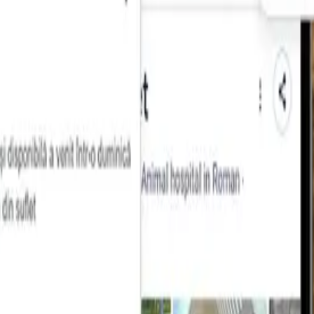
bilitate)
ardiac, tensiune