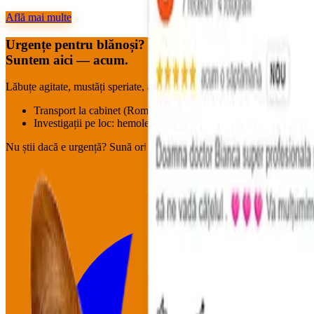
Află mai multe
Urgențe pentru blănoși?
Suntem aici — acum.
Lăbuțe agitate, mustăți speriate, aripioare neliniștite : pornim imediat.
Transport la cabinet (Roman & împrejurimi, în funcție de disponi
Investigații pe loc: hemoleucogramă, biochimie, EKG, marker c
Nu știi dacă e urgență?
Sună oricum.