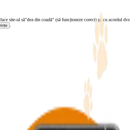
face site-ul să
"dea din coadă" (să funcționeze corect) și, cu acordul dvs.
.
rințe