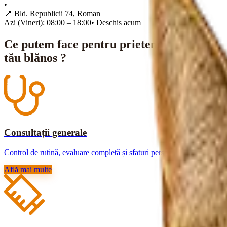
•
📍
Bld. Republicii 74, Roman
Azi (Vineri): 08:00 – 18:00
•
Deschis acum
Ce putem face pentru prietenul
tău blănos ?
Consultații generale
Control de rutină, evaluare completă și sfaturi personalizate.
Află mai multe