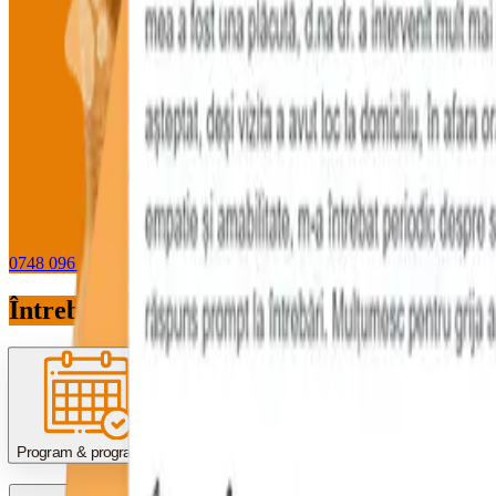
0748 096 612
WhatsApp
Întrebări pe care le primim des
Program & programări