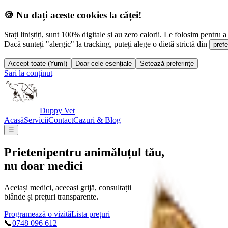
🍪 Nu dați aceste cookies la căței!
Stați liniștiți, sunt 100% digitale și au zero calorii. Le folosim pentru a 
Dacă sunteți "alergic" la tracking, puteți alege o dietă strictă din
prefe
Accept toate (Yum!)
Doar cele esențiale
Setează preferințe
Sari la conținut
Duppy Vet
Acasă
Servicii
Contact
Cazuri & Blog
☰
Prieteni
pentru animăluțul tău,
nu doar medici
Aceiași medici, aceeași grijă, consultații
blânde și prețuri transparente.
Programează o vizită
Lista prețuri
📞
0748 096 612