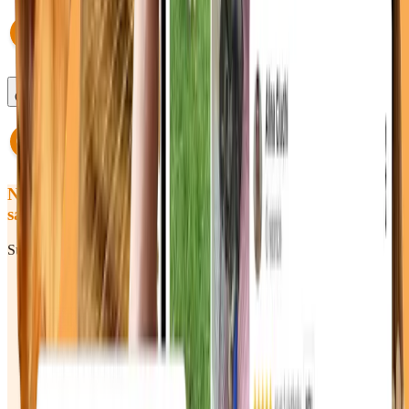
Ce se întâmplă dacă întârzii?
Nu ai găsit răspunsul pe care îl căutai
sau încă ai întrebări? Hai să vorbim!
Sună-ne sau scrie-ne — răspundem rapid în timpul programului.