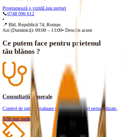
Programează o vizită
Lista prețuri
📞
0748 096 612
•
📍
Bld. Republicii 74, Roman
Azi (Duminică): 09:00 – 13:00
•
Deschis acum
Ce putem face pentru prietenul
tău blănos ?
Consultații generale
Control de rutină, evaluare completă și sfaturi personalizate.
Află mai multe