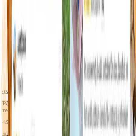
0748 096 612
WhatsApp
Părinții de animăluțe ne
recomandă
4,9 ★
din 2000+ pacienți îngrijiți
Scrie o recenzie