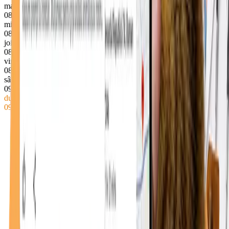
marți
08–18
miercuri
08–18
joi
08–18
vineri
08–18
sâmbătă
09–13
duminică
● Deschis acum
09–13