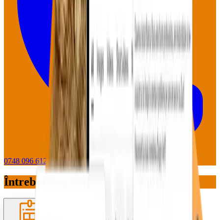
0748 096 612
WhatsApp
Întrebări pe care le primim des