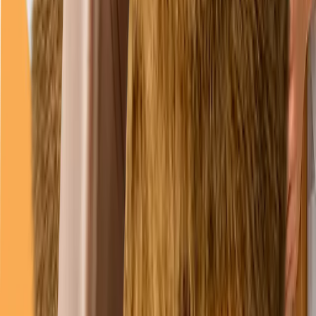
joi
08–18
vineri
08–18
sâmbătă
09–13
duminică
09–13
(Deschis acum)
Linkuri
Servicii
Întrebări frecvente
Programări
Cazuri
Legal
Politica de confidențialitate
Politica cookies
Termeni și condiții
Date companie / Impressum
Declarație de accesibilitate
Preferințe cookie
©
2026
Duppy Vet. Toate drepturile rezervate.