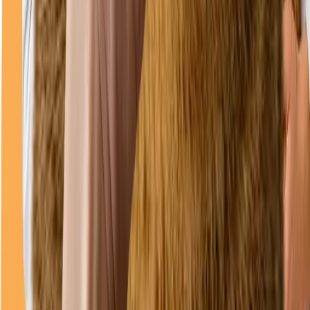
Direcții
Program
luni
08–18
marți
08–18
miercuri
08–18