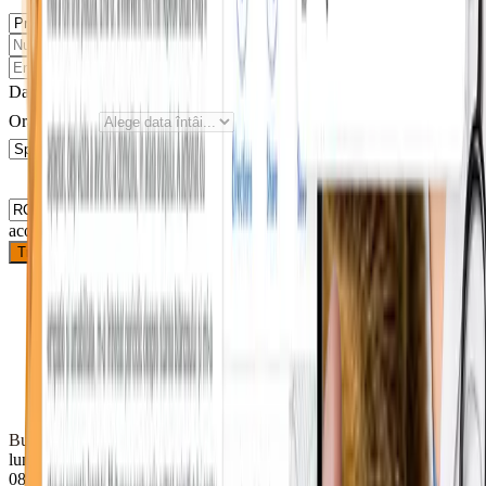
Data dorită
Ora preferată
Sunt de
acord cu prelucrarea datelor
Trimite solicitarea
Bulevardul Republicii 74, Roman 617246
luni
08–18