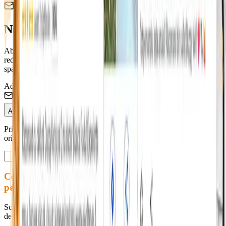
Newsletter Duppy Vet
Nu rata ofertele pentru blănosul tău! 🐶
Abonează-te și fii primul care află despre campaniile de sterilizare,
reducerile la vaccinare și sfaturile medicilor noștri. Promitem zero
spam.
Adresa de Email
Abonează-te
Prin abonare accepți Termenii și Condițiile. Te poți dezabona
oricând.
Contactează-ne
pentru programări
Scrie-ne pentru programări, informații sau orice altă întrebare legată
de serviciile noastre. Răspundem rapid în timpul programului.