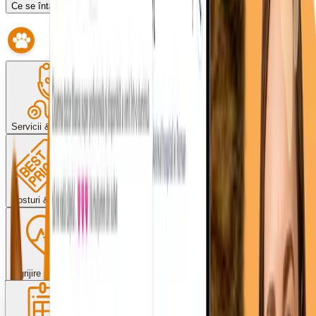
Ce se întâmplă dacă întârzii?
Servicii & proceduri
Costuri & plată
Îngrijire post-operator