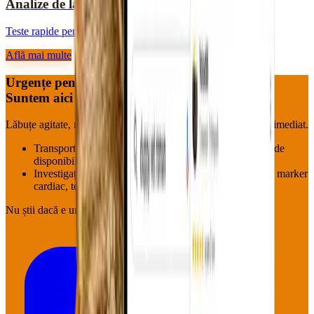
Analize de laborator
Teste rapide pentru diagnostic corect.
Află mai multe
Urgențe pentru blănoși?
Suntem aici — acum.
Lăbuțe agitate, mustăți speriate, aripioare neliniștite : pornim imediat.
Transport la cabinet (Roman & împrejurimi, în funcție de
disponibilitate)
Investigații pe loc: hemoleucogramă, biochimie, EKG, marker
cardiac, tensiune
Nu știi dacă e urgență?
Sună oricum.