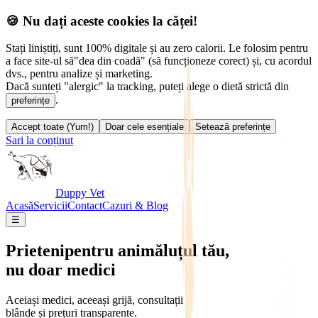
🍪 Nu dați aceste cookies la căței!
Stați liniștiți, sunt 100% digitale și au zero calorii. Le folosim pentru
a face site-ul să
"dea din coadă" (să funcționeze corect) și, cu acordul
dvs., pentru analize și marketing.
Dacă sunteți "alergic" la tracking, puteți alege o dietă strictă din
.
preferințe
Accept toate (Yum!)
Doar cele esențiale
Setează preferințe
Sari la conținut
Duppy Vet
Acasă
Servicii
Contact
Cazuri & Blog
☰
Prieteni
pentru animăluțul tău,
nu doar medici
Aceiași medici, aceeași grijă, consultații
blânde și prețuri transparente.