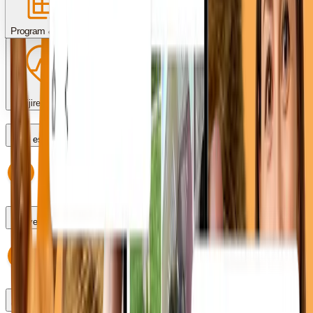
Servicii & proceduri
Costuri & plată
Program & programări
Îngrijire post-operator
Care este programul?
Pot veni fără programare?
Cum fac o programare?