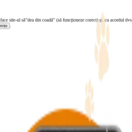
face site-ul să
"dea din coadă" (să funcționeze corect) și, cu acordul dvs.
.
rințe