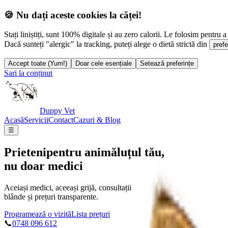
🍪 Nu dați aceste cookies la căței!
Stați liniștiți, sunt 100% digitale și au zero calorii. Le folosim pentru a 
Dacă sunteți "alergic" la tracking, puteți alege o dietă strictă din
prefe
Accept toate (Yum!)
Doar cele esențiale
Setează preferințe
Sari la conținut
Duppy Vet
Acasă
Servicii
Contact
Cazuri & Blog
☰
Prieteni
pentru animăluțul tău,
nu doar medici
Aceiași medici, aceeași grijă, consultații
blânde și prețuri transparente.
Programează o vizită
Lista prețuri
📞
0748 096 612