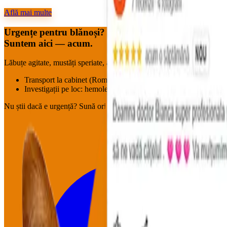
Află mai multe
Urgențe pentru blănoși?
Suntem aici — acum.
Lăbuțe agitate, mustăți speriate, aripioare neliniștite : pornim imediat.
Transport la cabinet (Roman & împrejurimi, în funcție de disponi
Investigații pe loc: hemoleucogramă, biochimie, EKG, marker c
Nu știi dacă e urgență?
Sună oricum.