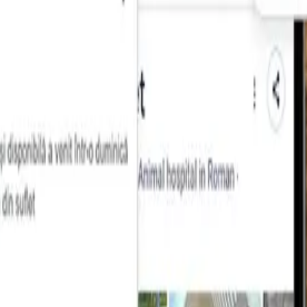
bilitate)
ardiac, tensiune