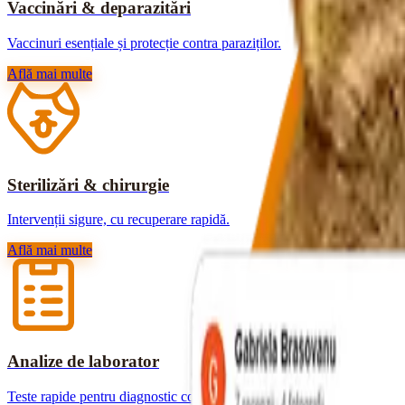
Vaccinări & deparazitări
Vaccinuri esențiale și protecție contra paraziților.
Află mai multe
Sterilizări & chirurgie
Intervenții sigure, cu recuperare rapidă.
Află mai multe
Analize de laborator
Teste rapide pentru diagnostic corect.