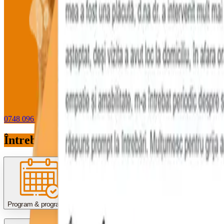
0748 096 612
WhatsApp
Întrebări pe care le primim des
Program & programări