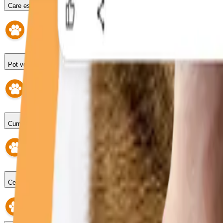
Care este programul?
Pot veni fără programare?
Cum fac o programare?
Ce se întâmplă dacă întârzii?