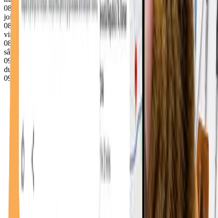
08–18
joi
08–18
vineri
08–18
sâmbătă
09–13
duminică
09–13