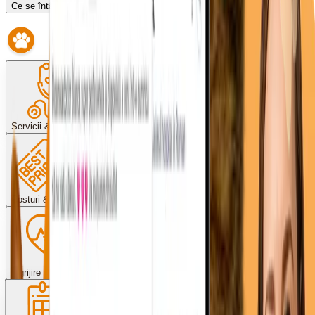
Ce se întâmplă dacă întârzii?
Servicii & proceduri
Costuri & plată
Îngrijire post-operator