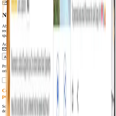
Newsletter Duppy Vet
Nu rata ofertele pentru blănosul tău! 🐶
Abonează-te și fii primul care află despre campaniile de sterilizare,
reducerile la vaccinare și sfaturile medicilor noștri. Promitem zero
spam.
Adresa de Email
Abonează-te
Prin abonare accepți Termenii și Condițiile. Te poți dezabona
oricând.
Contactează-ne
pentru programări
Scrie-ne pentru programări, informații sau orice altă întrebare legată
de serviciile noastre. Răspundem rapid în timpul programului.