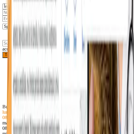
Sunt de
acord cu prelucrarea datelor
Trimite solicitarea
Bulevardul Republicii 74, Roman 617246
luni
● Închis acum
08–18
marți
08–18
miercuri