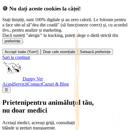
🍪 Nu dați aceste cookies la căței!
Stați liniștiți, sunt 100% digitale și au zero calorii. Le folosim pentru
a face site-ul să
"dea din coadă" (să funcționeze corect) și, cu acordul
dvs., pentru analize și marketing.
Dacă sunteți "alergic" la tracking, puteți alege o dietă strictă din
.
preferințe
Accept toate (Yum!)
Doar cele esențiale
Setează preferințe
Sari la conținut
Duppy Vet
Acasă
Servicii
Contact
Cazuri & Blog
☰
Prieteni
pentru animăluțul tău,
nu doar medici
Aceiași medici, aceeași grijă, consultații
blânde și prețuri transparente.