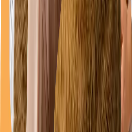
Direcții
Program
luni
08–18
(Închis acum)
marți
08–18
miercuri
08–18
joi
08–18
vineri