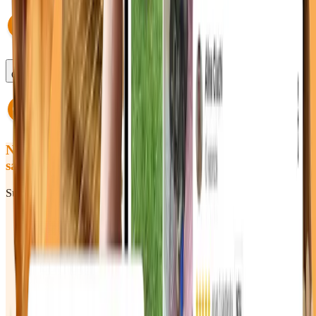
Ce se întâmplă dacă întârzii?
Nu ai găsit răspunsul pe care îl căutai
sau încă ai întrebări? Hai să vorbim!
Sună-ne sau scrie-ne — răspundem rapid în timpul programului.