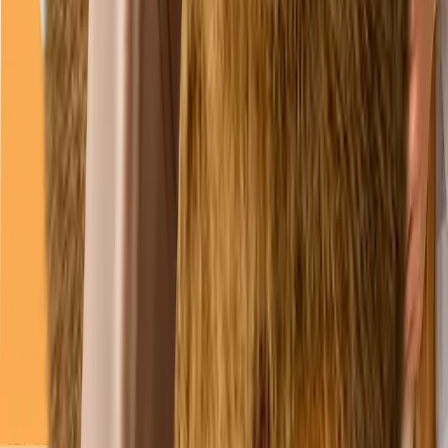
08–18
sâmbătă
09–13
duminică
09–13
Linkuri
Servicii
Întrebări frecvente
Programări
Cazuri
Legal
Politica de confidențialitate
Politica cookies
Termeni și condiții
Date companie / Impressum
Declarație de accesibilitate
Preferințe cookie
©
2026
Duppy Vet. Toate drepturile rezervate.
Operator date: Duppy Vet SRL · CUI 31232175 · Reg. Com.
J27/83/2013