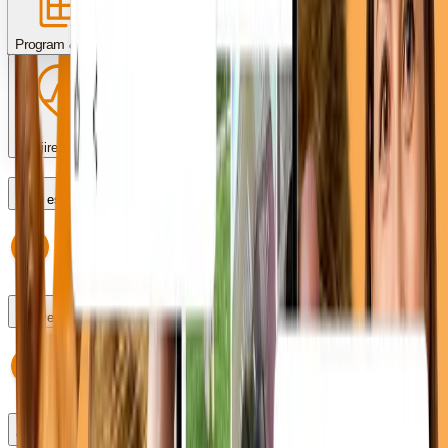
Servicii & proceduri
Costuri & plată
Program & programări
Îngrijire post-operator
Care este programul?
Pot veni fără programare?
Cum fac o programare?