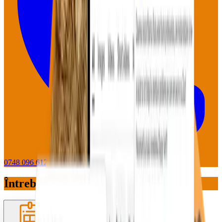
0748 096 612
WhatsApp
Întrebări pe care le primim des