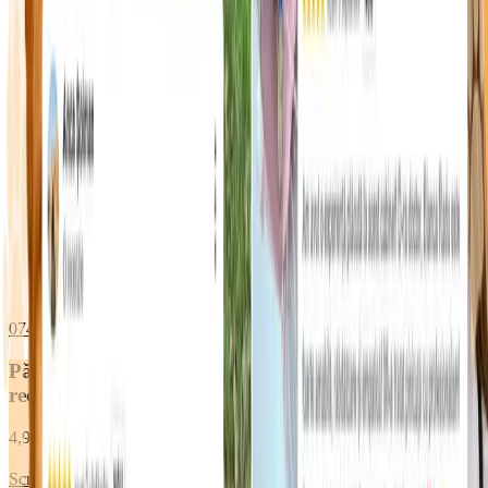
0748 096 612
WhatsApp
Părinții de animăluțe ne
recomandă
4,9 ★
din 2000+ pacienți îngrijiți
Scrie o recenzie