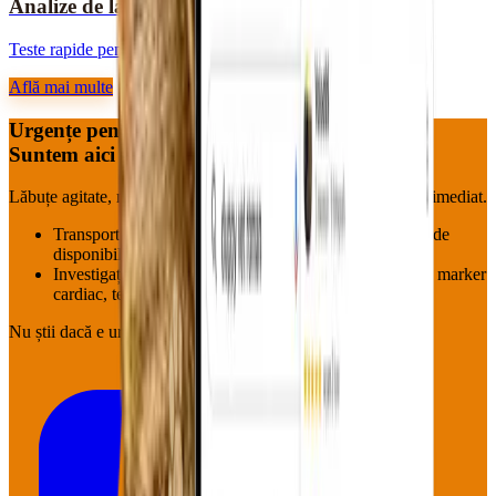
Analize de laborator
Teste rapide pentru diagnostic corect.
Află mai multe
Urgențe pentru blănoși?
Suntem aici — acum.
Lăbuțe agitate, mustăți speriate, aripioare neliniștite : pornim imediat.
Transport la cabinet (Roman & împrejurimi, în funcție de
disponibilitate)
Investigații pe loc: hemoleucogramă, biochimie, EKG, marker
cardiac, tensiune
Nu știi dacă e urgență?
Sună oricum.