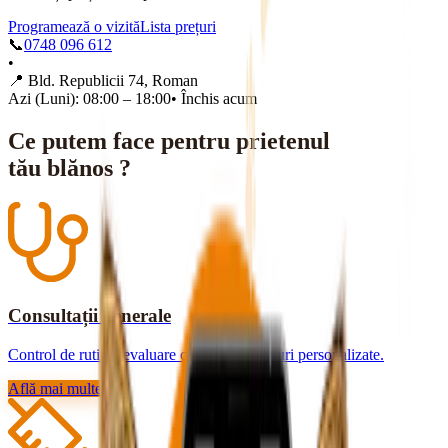
Programează o vizită
Lista prețuri
📞
0748 096 612
•
📍
Bld. Republicii 74, Roman
Azi (Luni): 08:00 – 18:00
•
Închis acum
Ce putem face pentru prietenul
tău blănos ?
Consultații generale
Control de rutină, evaluare completă și sfaturi personalizate.
Află mai multe